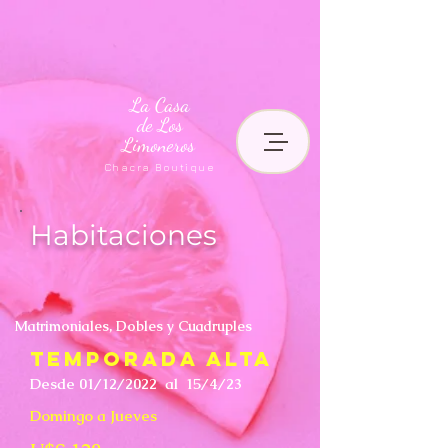
La Casa
de Los
Limoneros
Chacra Boutique
Habitaciones
Matrimoniales, Dobles y Cuadruples
TEMPORADA alta
Desde 01/12/2022 al 15/4/23
Domingo a Jueves