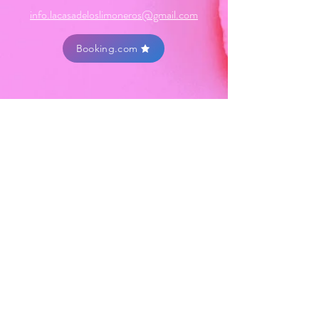
info.lacasadeloslimoneros@gmail.com
Booking.com
Cel: +598 98648244
Tel: +
598 452 31028
Friendly
La Casa
De Los
Limoneros
Gracias por tu visita !
Carretera Humberto Mignone
Esquina camino Tomas Asandri